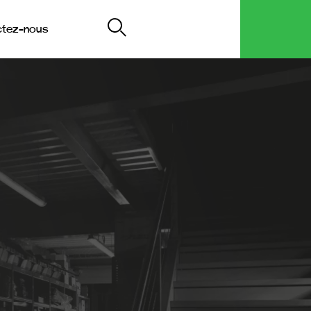
ctez-nous
My Decip