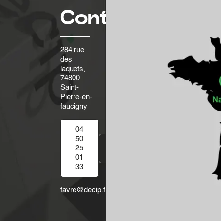
Contact
284 rue
des
laquets,
74800
Saint-
Pierre-en-
faucigny
04
50
Contactez-
25
nous
01
33
favre@decip.fr