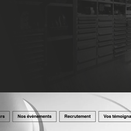
urs
Nos évènements
Recrutement
Vos témoign