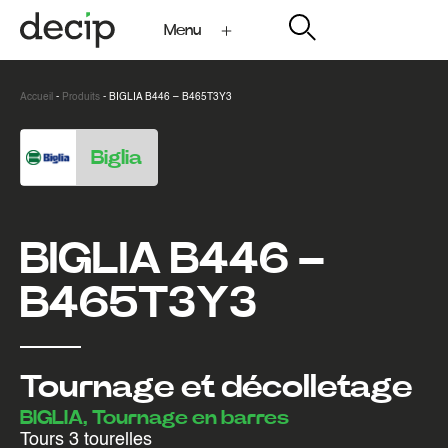
Menu
My Decip
Accueil
-
Produits
-
BIGLIA B446 – B465T3Y3
Biglia
BIGLIA B446 –
B465T3Y3
Tournage et décolletage
BIGLIA, Tournage en barres
Tours 3 tourelles