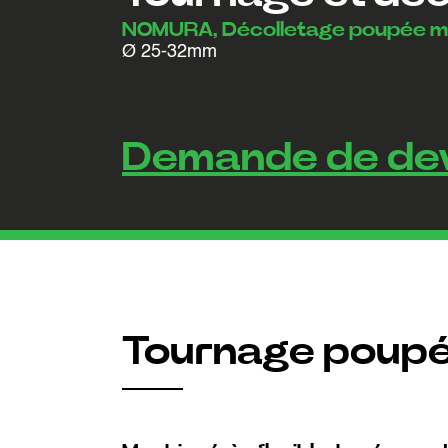
NOMURA, Décolletage poupée m
Ø 25-32mm
Demande de de
Tournage poupé