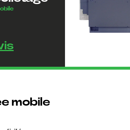
obile
vis
e mobile