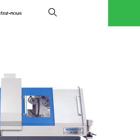
ctez-nous
My Decip