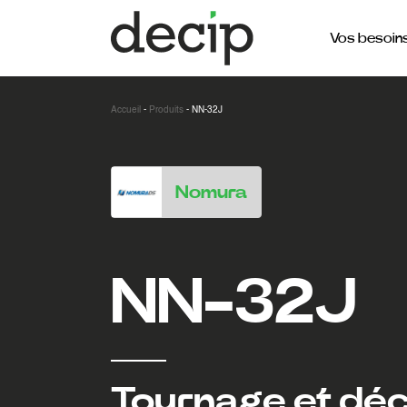
Vos besoin
Accueil
-
Produits
-
NN-32J
Nomura
NN-32J
Tournage et déc