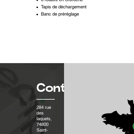
Tapis de déchargement
Banc de préréglage
Contact
284 rue
des
laquets,
74800
Saint-