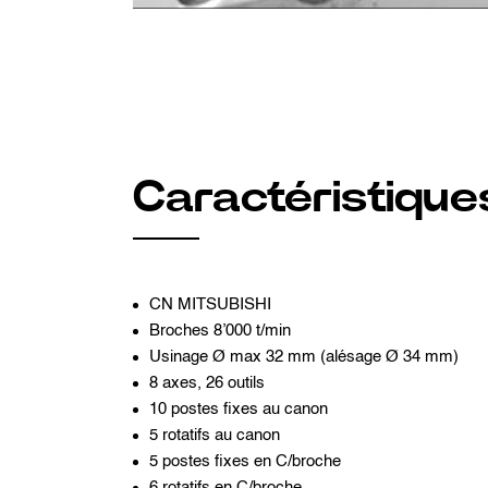
Caractéristique
CN MITSUBISHI
Broches 8’000 t/min
Usinage Ø max 32 mm (alésage Ø 34 mm)
8 axes, 26 outils
10 postes fixes au canon
5 rotatifs au canon
5 postes fixes en C/broche
6 rotatifs en C/broche