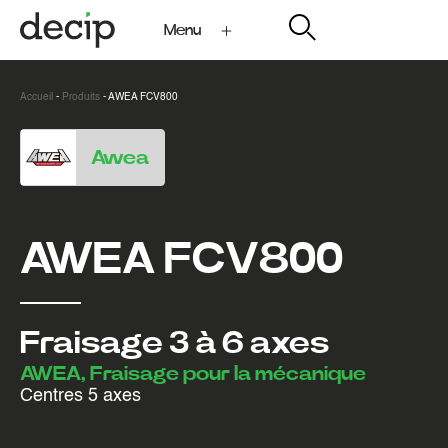
Menu
My Decip
Accueil
-
Produits
-
AWEA FCV800
Awea
AWEA FCV800
Fraisage 3 à 6 axes
AWEA, Fraisage pour la mécanique
Centres 5 axes