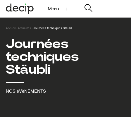
Menu
My Decip
Accueil
-
Actualités
-
Journées techniques Stäubli
Journées
techniques
Stäubli
NOS éVèNEMENTS