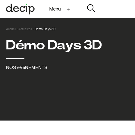
Menu
My Decip
Accueil
-
Actualités
-
Démo Days 3D
Démo Days 3D
NOS éVèNEMENTS