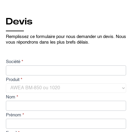
Devis
Remplissez ce formulaire pour nous demander un devis. Nous
vous répondrons dans les plus brefs délais.
D
Société
*
e
m
a
Produit
*
n
d
e
Nom
*
d
e
d
Prénom
*
e
v
i