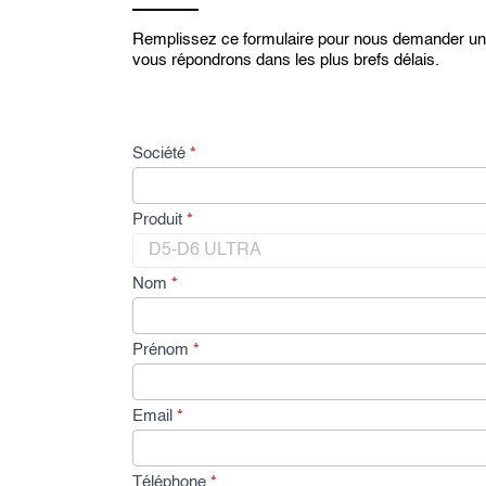
Remplissez ce formulaire pour nous demander un
vous répondrons dans les plus brefs délais.
D
Société
*
e
m
a
Produit
*
n
d
e
Nom
*
d
e
d
Prénom
*
e
v
i
Email
*
s
Téléphone
*