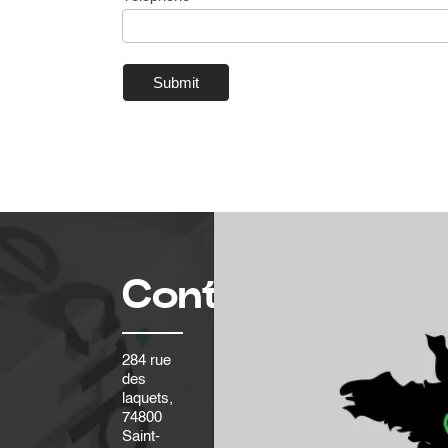
Submit
Contact
284 rue
des
laquets,
74800
Saint-