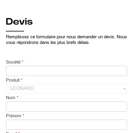
Devis
Remplissez ce formulaire pour nous demander un devis. Nous
vous répondrons dans les plus brefs délais.
D
Société
*
e
m
a
Produit
*
n
d
e
Nom
*
d
e
d
Prénom
*
e
v
i