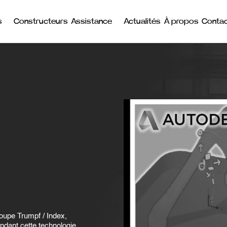
s
Constructeurs
Assistance
Actualités
À propos
Conta
k
oupe Trumpf / Index,
endant cette technologie