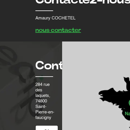
Amaury COCHETEL
nous contacter
Contact
284 rue
des
laquets,
74800
Saint-
Pierre-en-
faucigny