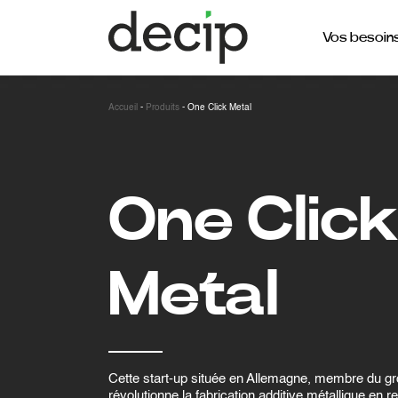
Vos besoin
Accueil
-
Produits
-
One Click Metal
One Clic
Metal
Cette start-up située en Allemagne, membre du gr
révolutionne la fabrication additive métallique en r