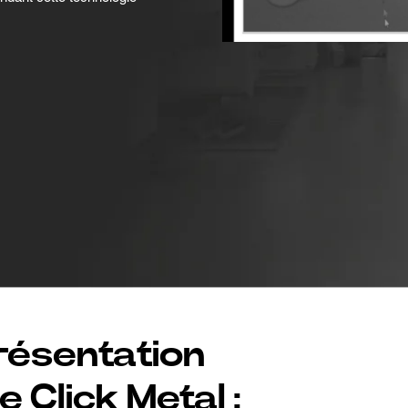
présentation
 Click Metal :