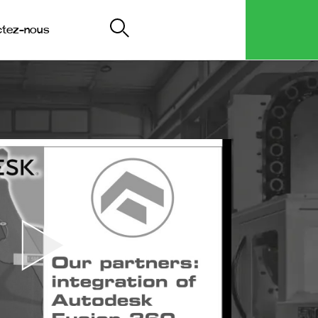
ctez-nous
My Decip