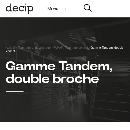
Menu
My Decip
Accueil
-
Tournage et décolletage
-
FAMAR, Tournage vertical
-
Gamme Tandem, double
broche
Gamme Tandem,
double broche