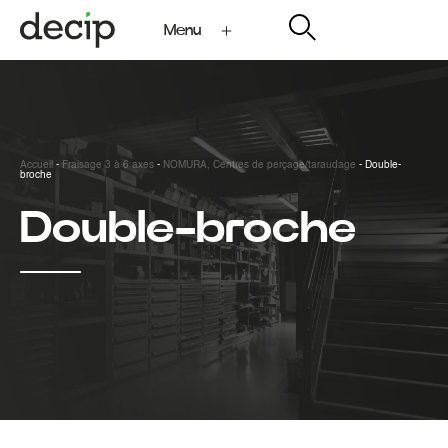
Menu
My Decip
Accueil
-
Fraisage 3 à 6 axes
-
NOMURA, Centres de perçage/taraudage
-
Double-
broche
Double-broche