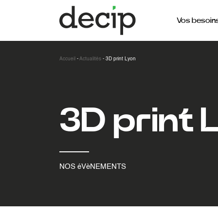
Vos besoin
Accueil
-
Actualités
-
3D print Lyon
3D print 
NOS éVèNEMENTS