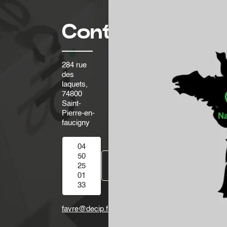
Contact
284 rue
des
laquets,
74800
Saint-
Pierre-en-
faucigny
04
50
Contactez-
25
nous
01
33
favre@decip.fr