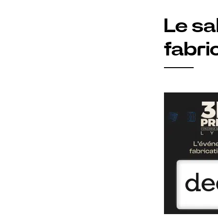
Le sa
fabri